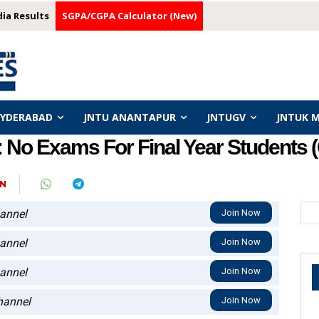
dia Results
SGPA/CGPA Calculator (New)
HYDERABAD
JNTU ANANTAPUR
JNTUGV
JNTUK 
 No Exams For Final Year Students 
N
annel
Join Now
annel
Join Now
annel
Join Now
annel
Join Now